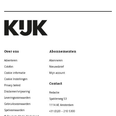
Over ons
Abonnementen
Adverteren
Abonneren
Colofon
Nieuwsbrief
Cookie informatie
Mijn account
Cookie Instellingen
Contact
Privacy beleid
Disclaimer/vrijwaring
Redactie
Leveringsvoorwaarden
Spaklerweg 53
Gebruiksvoorwaarden
1114 AE Amsterdam
Spelvoorwaarden
+31 (0)20 – 210 5300