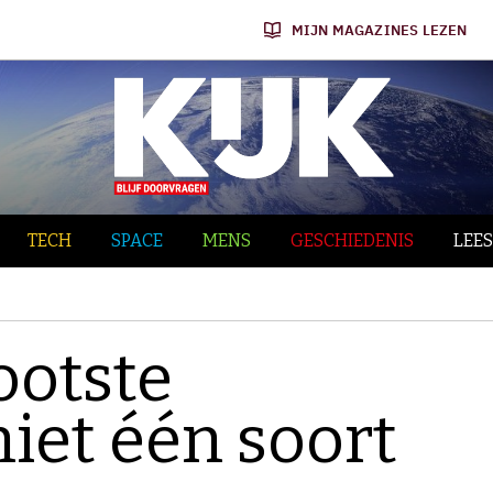
MIJN MAGAZINES LEZEN
TECH
SPACE
MENS
GESCHIEDENIS
LEES
ootste
iet één soort