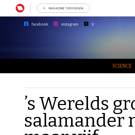
MAGAZINE TOEVOEGEN
facebook
instagram
X
SCIENCE
’s Werelds gr
salamander n