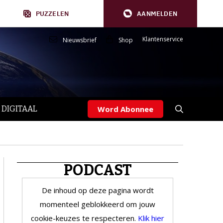
PUZZELEN
AANMELDEN
Klantenservice
Nieuwsbrief
Shop
 DIGITAAL
Word Abonnee
PODCAST
De inhoud op deze pagina wordt
momenteel geblokkeerd om jouw
cookie-keuzes te respecteren.
Klik hier