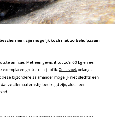
beschermen, zijn mogelijk toch niet zo behulpzaam
otste amfibie. Met een gewicht tot zo’n 60 kg en een
 exemplaren groter dan jij of ik.
onlangs
Onderzoek
t deze bijzondere salamander mogelijk niet slechts één
 dat ze allemaal ernstig bedreigd zijn, aldus een
blad.
)
komen enkel voor in rotsige berggebieden in China,