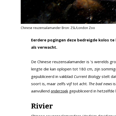
Chinese reuzensalamander Bron: ZSL/London Zoo
Eerdere pogingen deze bedreigde kolos te 
als verwacht.
De Chinese reuzensalamander is ’s werelds gro
lengte die kan oplopen tot 180 cm, zijn sommige
gepubliceerd in vakblad
Current Biology
stelt da
soort is, maar zelfs vijf tot acht.
The bad news
is
aanvullend
gepubliceerd in hetzelfde 
onderzoek
Rivier
Chinese reuzensalamanders (
Andrias davidianus