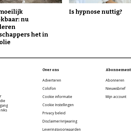
 moeilijk
Is hypnose nuttig?
kbaar: nu
deren
chappers het in
olie
Over ons
Abonnement
Adverteren
Abonneren
Colofon
Nieuwsbrief
r
Cookie informatie
Mijn account
 die
Cookie Instellingen
pgang
 niks
Privacy beleid
Disclaimer/vrijwaring
Leveringsvoorwaarden