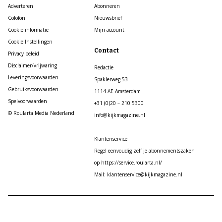
Adverteren
Abonneren
Colofon
Nieuwsbrief
Cookie informatie
Mijn account
Cookie Instellingen
Contact
Privacy beleid
Disclaimer/vrijwaring
Redactie
Leveringsvoorwaarden
Spaklerweg 53
Gebruiksvoorwaarden
1114 AE Amsterdam
Spelvoorwaarden
+31 (0)20 – 210 5300
© Roularta Media Nederland
info@kijkmagazine.nl
Klantenservice
Regel eenvoudig zelf je abonnementszaken
op https://service.roularta.nl/
Mail: klantenservice@kijkmagazine.nl