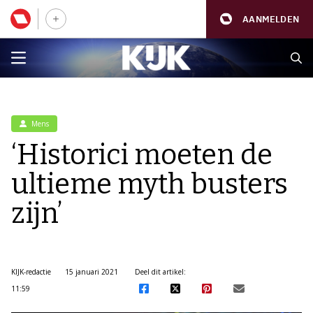
AANMELDEN
Mens
‘Historici moeten de
ultieme myth busters
zijn’
KIJK-redactie
15 januari 2021
Deel dit artikel:
11:59