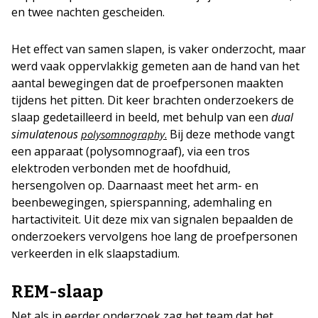
en twee nachten gescheiden.
Het effect van samen slapen, is vaker onderzocht, maar
werd vaak oppervlakkig gemeten aan de hand van het
aantal bewegingen dat de proefpersonen maakten
tijdens het pitten. Dit keer brachten onderzoekers de
slaap gedetailleerd in beeld, met behulp van een
dual
simulatenous
Bij deze methode vangt
polysomnography
.
een apparaat (polysomnograaf), via een tros
elektroden verbonden met de hoofdhuid,
hersengolven op. Daarnaast meet het arm- en
beenbewegingen, spierspanning, ademhaling en
hartactiviteit. Uit deze mix van signalen bepaalden de
onderzoekers vervolgens hoe lang de proefpersonen
verkeerden in elk slaapstadium.
REM-slaap
Net als in eerder onderzoek zag het team dat het