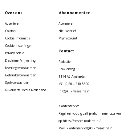
Over ons
Abonnementen
Adverteren
Abonneren
Colofon
Nieuwsbrief
Cookie informatie
Mijn account
Cookie Instellingen
Contact
Privacy beleid
Disclaimer/vrijwaring
Redactie
Leveringsvoorwaarden
Spaklerweg 53
Gebruiksvoorwaarden
1114 AE Amsterdam
Spelvoorwaarden
+31 (0)20 – 210 5300
© Roularta Media Nederland
info@kijkmagazine.nl
Klantenservice
Regel eenvoudig zelf je abonnementszaken
op https://service.roularta.nl/
Mail: klantenservice@kijkmagazine.nl