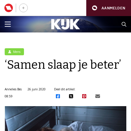
AANMELDEN
Mens
‘Samen slaap je beter’
Annelies Bes
26 juni 2020
Deel dit artikel:
08:59