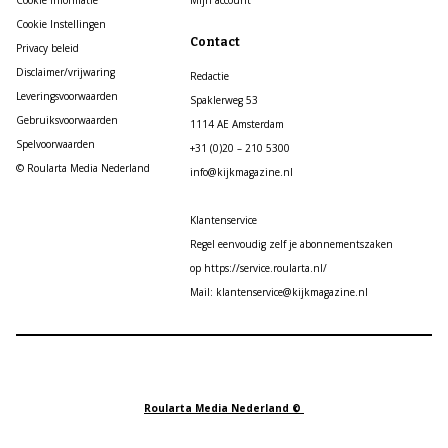
Cookie Instellingen
Contact
Privacy beleid
Disclaimer/vrijwaring
Redactie
Leveringsvoorwaarden
Spaklerweg 53
Gebruiksvoorwaarden
1114 AE Amsterdam
Spelvoorwaarden
+31 (0)20 – 210 5300
© Roularta Media Nederland
info@kijkmagazine.nl
Klantenservice
Regel eenvoudig zelf je abonnementszaken
op https://service.roularta.nl/
Mail: klantenservice@kijkmagazine.nl
Roularta Media Nederland ©