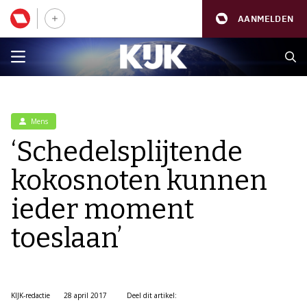
AANMELDEN
Mens
‘Schedelsplijtende
kokosnoten kunnen
ieder moment
toeslaan’
KIJK-redactie
28 april 2017
Deel dit artikel: