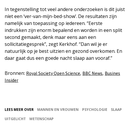
In tegenstelling tot veel andere onderzoeken is dit juist
níet een ‘ver-van-mijn-bed-show’. De resultaten zijn
namelijk van toepassing op iedereen. “Eerste
indrukken zijn enorm bepalend en worden in een split
second gemaakt, denk maar eens aan een
sollicitatiegesprek”, zegt Kerkhof. “Dan wil je er
natuurlijk op je best uitzien en gezond overkomen. En
daar gaat dus een goede nacht slaap aan vooraf.”
Bronnen:
,
,
Royal Society Open Science
BBC News
Busines
Insider
LEES MEER OVER
MANNEN EN VROUWEN
PSYCHOLOGIE
SLAAP
UITGELICHT
WETENSCHAP