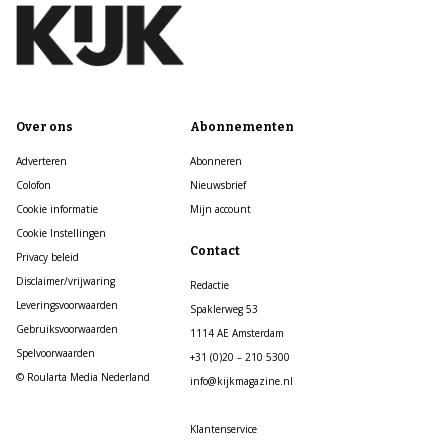
Over ons
Abonnementen
Adverteren
Abonneren
Colofon
Nieuwsbrief
Cookie informatie
Mijn account
Cookie Instellingen
Contact
Privacy beleid
Disclaimer/vrijwaring
Redactie
Leveringsvoorwaarden
Spaklerweg 53
Gebruiksvoorwaarden
1114 AE Amsterdam
Spelvoorwaarden
+31 (0)20 – 210 5300
© Roularta Media Nederland
info@kijkmagazine.nl
Klantenservice