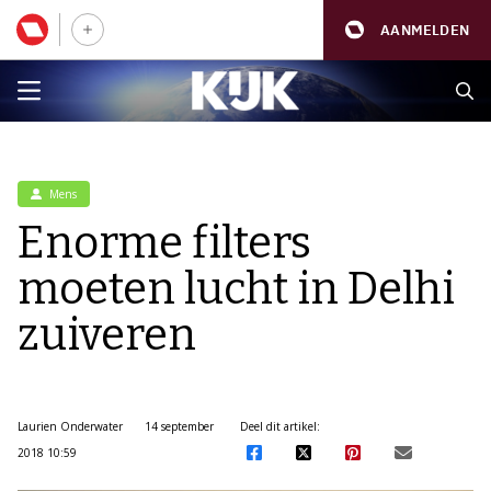
AANMELDEN
Mens
Enorme filters
moeten lucht in Delhi
zuiveren
Laurien Onderwater
14 september
Deel dit artikel:
2018 10:59