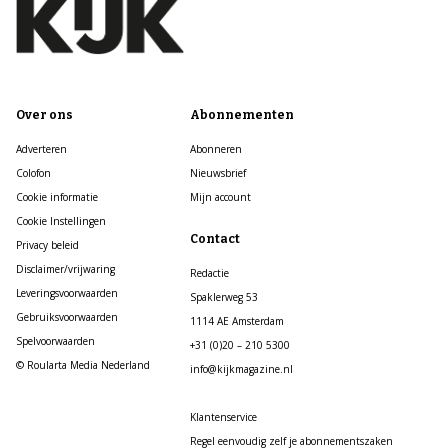
Over ons
Abonnementen
Adverteren
Abonneren
Colofon
Nieuwsbrief
Cookie informatie
Mijn account
Cookie Instellingen
Contact
Privacy beleid
Disclaimer/vrijwaring
Redactie
Leveringsvoorwaarden
Spaklerweg 53
Gebruiksvoorwaarden
1114 AE Amsterdam
Spelvoorwaarden
+31 (0)20 – 210 5300
© Roularta Media Nederland
info@kijkmagazine.nl
Klantenservice
Regel eenvoudig zelf je abonnementszaken