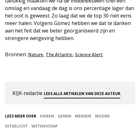
Gelukkig maakten we na de middeleeuwen snel een
omslag en vandaag de dag is ons percentage lager dan
het ooit is geweest. Zo laag dat we de top 30 niet eens
meer halen. Volgens Gómez hebben we dat te danken
aan het feit dat we beter georganiseerd zijn en
strengere wetgeving hebben.
Bronnen:
,
,
Nature
The Atlantic
Science Alert
KIJK-redactie
.
LEES ALLE ARTIKELEN VAN DEZE AUTEUR
LEES MEER OVER
DIEREN
GENEN
MENSEN
MOORD
UITGELICHT
WETENSCHAP