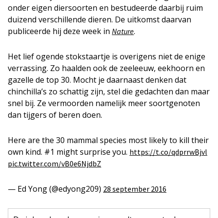
onder eigen diersoorten en bestudeerde daarbij ruim
duizend verschillende dieren. De uitkomst daarvan
publiceerde hij deze week in
.
Nature
Het lief ogende stokstaartje is overigens niet de enige
verrassing. Zo haalden ook de zeeleeuw, eekhoorn en
gazelle de top 30. Mocht je daarnaast denken dat
chinchilla’s zo schattig zijn, stel die gedachten dan maar
snel bij. Ze vermoorden namelijk meer soortgenoten
dan tijgers of beren doen.
Here are the 30 mammal species most likely to kill their
own kind. #1 might surprise you.
https://t.co/qdprrwBjvl
pic.twitter.com/vB0e6NjdbZ
— Ed Yong (@edyong209)
28 september 2016