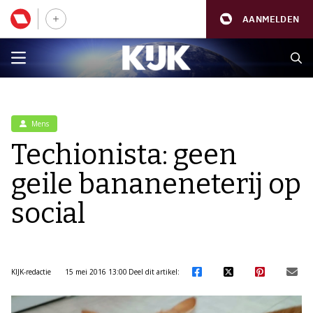
AANMELDEN
Mens
Techionista: geen
geile bananeneterij op
social
KIJK-redactie
15 mei 2016 13:00
Deel dit artikel: