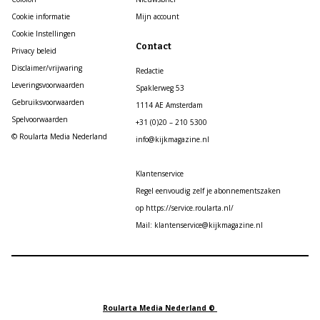
Cookie informatie
Mijn account
Cookie Instellingen
Contact
Privacy beleid
Disclaimer/vrijwaring
Redactie
Leveringsvoorwaarden
Spaklerweg 53
Gebruiksvoorwaarden
1114 AE Amsterdam
Spelvoorwaarden
+31 (0)20 – 210 5300
© Roularta Media Nederland
info@kijkmagazine.nl
Klantenservice
Regel eenvoudig zelf je abonnementszaken
op https://service.roularta.nl/
Mail: klantenservice@kijkmagazine.nl
Roularta Media Nederland ©