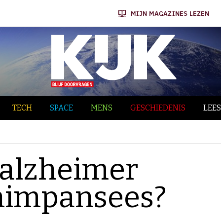
MIJN MAGAZINES LEZEN
TECH
SPACE
MENS
GESCHIEDENIS
LEES
 alzheimer
chimpansees?