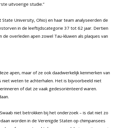
ste uitvoerige studie.”
t State University, Ohio) en haar team analyseerden de
torven in de leeftijdscategorie 37 tot 62 jaar. Dertien
an de overleden apen zowel Tau-kluwen als plaques van
 deze apen, maar of ze ook daadwerkelijk kenmerken van
iet weten te achterhalen. Het is bijvoorbeeld niet
erinneren of dat ze vaak gedesoriënteerd waren.
aan.
Swaab niet betrokken bij het onderzoek – is dat niet zo
daan worden in de Verenigde Staten op chimpansees