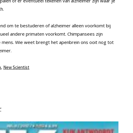
alen of er eventueel tekenen van alzheimer zijn waar je
h.
rend om te bestuderen of alzheimer alleen voorkomt bij
tueel andere primaten voorkomt. Chimpansees zijn
 mens. Wie weet brengt het apenbrein ons ooit nog tot
eimer.
,
n
New Scientist
’