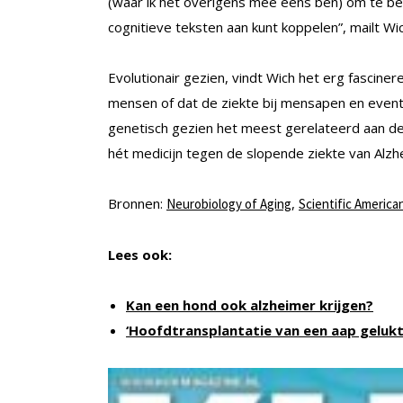
(waar ik het overigens mee eens ben) om te bep
cognitieve teksten aan kunt koppelen”, mailt Wic
Evolutionair gezien, vindt Wich het erg fascine
mensen of dat de ziekte bij mensapen en even
genetisch gezien het meest gerelateerd aan de
hét medicijn tegen de slopende ziekte van Alzh
Bronnen:
,
Neurobiology of Aging
Scientific America
Lees ook:
Kan een hond ook alzheimer krijgen?
‘Hoofdtransplantatie van een aap gelukt