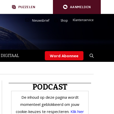
PUZZELEN
AANMELDEN
Klantenservice
Nieuwsbrief
Shop
 DIGITAAL
Word Abonnee
PODCAST
De inhoud op deze pagina wordt
momenteel geblokkeerd om jouw
cookie-keuzes te respecteren.
Klik hier