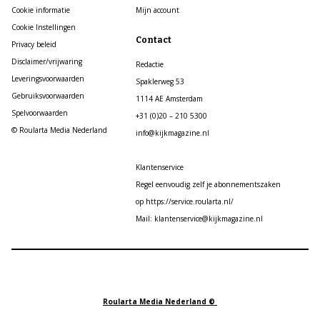
Cookie informatie
Mijn account
Cookie Instellingen
Contact
Privacy beleid
Disclaimer/vrijwaring
Redactie
Leveringsvoorwaarden
Spaklerweg 53
Gebruiksvoorwaarden
1114 AE Amsterdam
Spelvoorwaarden
+31 (0)20 – 210 5300
© Roularta Media Nederland
info@kijkmagazine.nl
Klantenservice
Regel eenvoudig zelf je abonnementszaken
op https://service.roularta.nl/
Mail: klantenservice@kijkmagazine.nl
Roularta Media Nederland ©