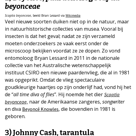
beyonceae
Scaptia beyonceae
, beeld Brian Lessard via
Wikimedia
Veel nieuwe soorten duiken niet op in de natuur, maar
in natuurhistorische collecties van musea. Vooral bij
insecten is dat het geval; nadat ze zijn verzameld
moeten onderzoekers ze vaak eerst onder de
microscoop bekijken voordat ze ze dopen. Zo vond
entomoloog Bryan Lessard in 2011 in de nationale
collectie van het Australische wetenschappelijk
instituut CSIRO een nieuwe paardenvlieg, die al in 1981
was opgeprikt. Omdat de vlieg spectaculaire
goudkleurige haartjes op zijn onderlijf had, vond hij het
de “
all time diva of flies
”. Hij noemde het dier
Scaptia
naar de Amerikaanse zangeres,
songwriter
beyonceae,
en diva
, die bovendien in 1981 is
Beyoncé Knowles
geboren.
3) Johnny Cash, tarantula