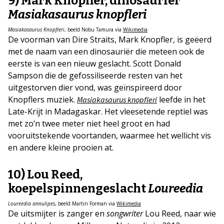
9) Mark Knopfler, dinosauriër
Masiakasaurus knopfleri
Masiakasaurus Knopfleri
, beeld Nobu Tamura via
Wikimedia
De voorman van Dire Straits, Mark Knopfler, is geëerd
met de naam van een dinosauriër die meteen ook de
eerste is van een nieuw geslacht. Scott Donald
Sampson die de gefossiliseerde resten van het
uitgestorven dier vond, was geïnspireerd door
Knopflers muziek.
leefde in het
Masiakasaurus knopfleri
Late-Krijt in Madagaskar. Het vleesetende reptiel was
met zo’n twee meter niet heel groot en had
vooruitstekende voortanden, waarmee het wellicht vis
en andere kleine prooien at.
10) Lou Reed,
koepelspinnengeslacht
Loureedia
Loureedia annulipes
, beeld Martin Forman via
Wikimedia
De uitsmijter is zanger en
songwriter
Lou Reed, naar wie