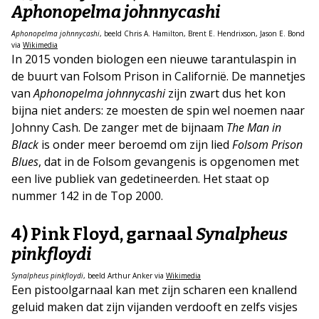
Aphonopelma johnnycashi
Aphonopelma johnnycashi
, beeld Chris A. Hamilton, Brent E. Hendrixson, Jason E. Bond
via
Wikimedia
In 2015 vonden biologen een nieuwe tarantulaspin in
de buurt van Folsom Prison in Californië. De mannetjes
van
Aphonopelma johnnycashi
zijn zwart dus het kon
bijna niet anders: ze moesten de spin wel noemen naar
Johnny Cash. De zanger met de bijnaam
The Man in
Black
is onder meer beroemd om zijn lied
Folsom Prison
Blues
, dat in de Folsom gevangenis is opgenomen met
een live publiek van gedetineerden. Het staat op
nummer 142 in de Top 2000.
4) Pink Floyd, garnaal
Synalpheus
pinkfloydi
Synalpheus pinkfloydi
, beeld Arthur Anker via
Wikimedia
Een pistoolgarnaal kan met zijn scharen een knallend
geluid maken dat zijn vijanden verdooft en zelfs visjes