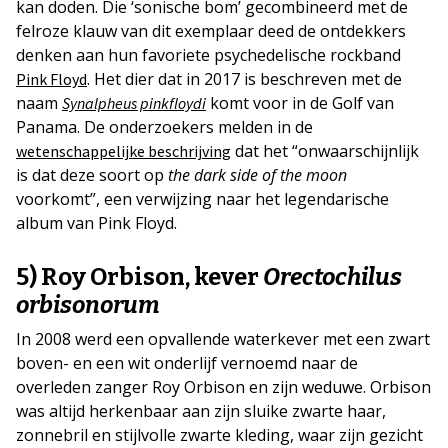
kan doden. Die ‘sonische bom’ gecombineerd met de
felroze klauw van dit exemplaar deed de ontdekkers
denken aan hun favoriete psychedelische rockband
. Het dier dat in 2017 is beschreven met de
Pink Floyd
naam
komt voor in de Golf van
Synalpheus pinkfloydi
Panama. De onderzoekers melden in de
dat het “onwaarschijnlijk
wetenschappelijke beschrijving
is dat deze soort op
the dark side of the moon
voorkomt”, een verwijzing naar het legendarische
album van Pink Floyd.
5) Roy Orbison, kever
Orectochilus
orbisonorum
In 2008 werd een opvallende waterkever met een zwart
boven- en een wit onderlijf vernoemd naar de
overleden zanger Roy Orbison en zijn weduwe. Orbison
was altijd herkenbaar aan zijn sluike zwarte haar,
zonnebril en stijlvolle zwarte kleding, waar zijn gezicht