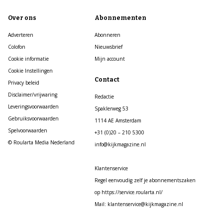
Over ons
Abonnementen
Adverteren
Abonneren
Colofon
Nieuwsbrief
Cookie informatie
Mijn account
Cookie Instellingen
Contact
Privacy beleid
Disclaimer/vrijwaring
Redactie
Leveringsvoorwaarden
Spaklerweg 53
Gebruiksvoorwaarden
1114 AE Amsterdam
Spelvoorwaarden
+31 (0)20 – 210 5300
© Roularta Media Nederland
info@kijkmagazine.nl
Klantenservice
Regel eenvoudig zelf je abonnementszaken
op https://service.roularta.nl/
Mail: klantenservice@kijkmagazine.nl