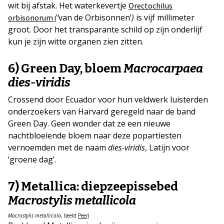
wit bij afstak. Het waterkevertje
Orectochilus
(‘
van de Orbisonnen’
)
is vijf millimeter
orbisonorum
groot. Door het transparante schild op zijn onderlijf
kun je zijn witte organen zien zitten.
6) Green Day, bloem
Macrocarpaea
dies-viridis
Crossend door Ecuador voor hun veldwerk luisterden
onderzoekers van Harvard geregeld naar de band
Green Day. Geen wonder dat ze een nieuwe
nachtbloeiende bloem naar deze popartiesten
vernoemden met de naam
dies-viridis
, Latijn voor
‘groene dag’.
7) Metallica: diepzeepissebed
Macrostylis metallicola
Macrostylis metallicola
, beeld
PeerJ