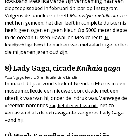
Rockband Metallica vierde zijn vernoeming naar een
diepzeepissebed in februari dit jaar op Instagram.
Volgens de bandleden heeft
Macrostylis metallicola
veel
met hen gemeen: het dier leeft in complete duisternis,
heeft geen ogen en geen kleur. Op 5000 meter diepte
in de oceaan tussen Hawaii en Mexico leeft
dit
te midden van metaalachtige bollen
kreeftachtige beest
die miljoenen jaren oud zijn.
8) Lady Gaga, cicade
Kaikaia gaga
Kaikaia gaga
, beeld L. Brian Stauffer via
Wikimedia
In maart dit jaar vond student Brendan Morris in een
museumcollectie een nieuwe soort cicade met een
uiterlijk waarvan hij onder de indruk was. Vanwege de
vreemde horentjes
, net zo
zag het dier er bizar uit
verrassend als de extravagante zangeres Lady Gaga,
vond hij.