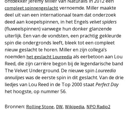
ontdekker Jeremy Miller van Naturalis in 2012 een
vernoemde. Miller maakte
compleet spinnengeslacht
deel uit van een internationaal team dat onderzoek
deed aan koepelspinnen, in het Engels
velvet spiders
(fluweelspinnen) vanwege hun donker glanzende
uiterlijk. Een van de vondsten, een prachtig gekleurde
spin die ondergronds leeft, bleek tot een compleet
nieuw geslacht te horen. Miller en zijn collega’s
noemden
als eerbetoon aan Lou
het geslacht Loureedia
Reed, die zijn carrière begon bij de legendarische band
The Velvet Underground. De nieuwe spin
Loureedia
annulipes
was de eerste spin in dit geslacht. Van de drie
liedjes van Lou Reed in de Top 2000 staat
Perfect Day
het hoogste, op nummer 56.
Bronnen:
,
,
,
Rolling Stone
DW
Wikipedia
NPO Radio2