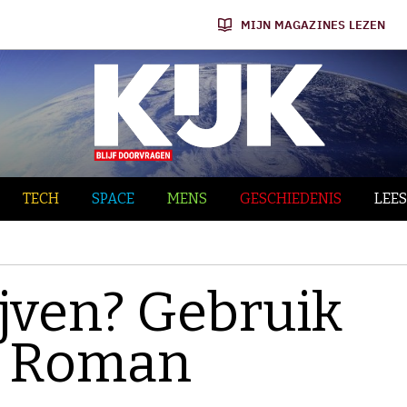
MIJN MAGAZINES LEZEN
TECH
SPACE
MENS
GESCHIEDENIS
LEES
ijven? Gebruik
r Roman