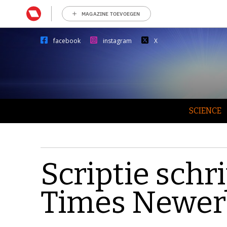
MAGAZINE TOEVOEGEN
facebook
instagram
X
SCIENCE
Scriptie schr
Times Newe