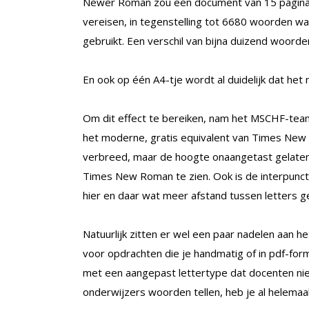
Newer Roman zou een document van 15 pagina’s
vereisen, in tegenstelling tot 6680 woorden
gebruikt. Een verschil van bijna duizend woorde
En ook op één A4-tje wordt al duidelijk dat het
Om dit effect te bereiken, nam het MSCHF-tea
het moderne, gratis equivalent van Times New R
verbreed, maar de hoogte onaangetast gelaten. 
Times New Roman te zien. Ook is de interpunc
hier en daar wat meer afstand tussen letters g
Natuurlijk zitten er wel een paar nadelen aan 
voor opdrachten die je handmatig of in pdf-fo
met een aangepast lettertype dat docenten niet 
onderwijzers woorden tellen, heb je al helemaa