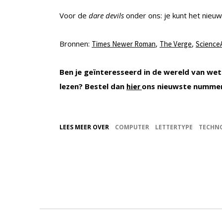
Voor de
dare devils
onder ons: je kunt het nieu
Bronnen:
,
,
Times Newer Roman
The Verge
ScienceA
Ben je geïnteresseerd in de wereld van wet
lezen? Bestel dan
ons nieuwste numme
hier
LEES MEER OVER
COMPUTER
LETTERTYPE
TECHN