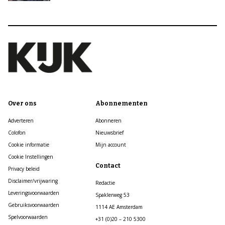
Over ons
Abonnementen
Adverteren
Abonneren
Colofon
Nieuwsbrief
Cookie informatie
Mijn account
Cookie Instellingen
Contact
Privacy beleid
Disclaimer/vrijwaring
Redactie
Leveringsvoorwaarden
Spaklerweg 53
Gebruiksvoorwaarden
1114 AE Amsterdam
Spelvoorwaarden
+31 (0)20 – 210 5300