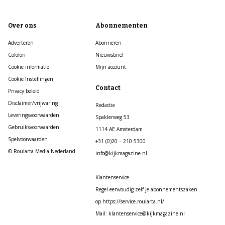
Over ons
Abonnementen
Adverteren
Abonneren
Colofon
Nieuwsbrief
Cookie informatie
Mijn account
Cookie Instellingen
Contact
Privacy beleid
Disclaimer/vrijwaring
Redactie
Leveringsvoorwaarden
Spaklerweg 53
Gebruiksvoorwaarden
1114 AE Amsterdam
Spelvoorwaarden
+31 (0)20 – 210 5300
© Roularta Media Nederland
info@kijkmagazine.nl
Klantenservice
Regel eenvoudig zelf je abonnementszaken
op https://service.roularta.nl/
Mail: klantenservice@kijkmagazine.nl