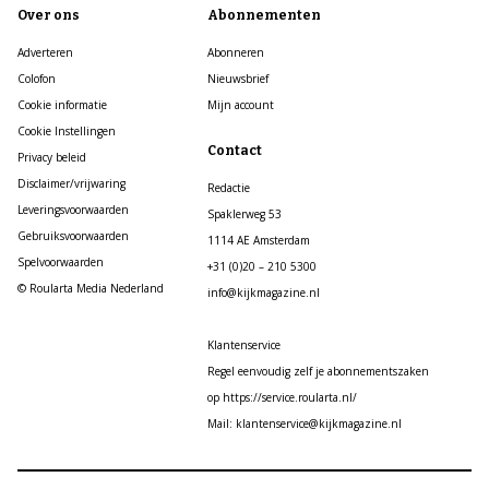
Over ons
Abonnementen
Adverteren
Abonneren
Colofon
Nieuwsbrief
Cookie informatie
Mijn account
Cookie Instellingen
Contact
Privacy beleid
Disclaimer/vrijwaring
Redactie
Leveringsvoorwaarden
Spaklerweg 53
Gebruiksvoorwaarden
1114 AE Amsterdam
Spelvoorwaarden
+31 (0)20 – 210 5300
© Roularta Media Nederland
info@kijkmagazine.nl
Klantenservice
Regel eenvoudig zelf je abonnementszaken
op https://service.roularta.nl/
Mail: klantenservice@kijkmagazine.nl