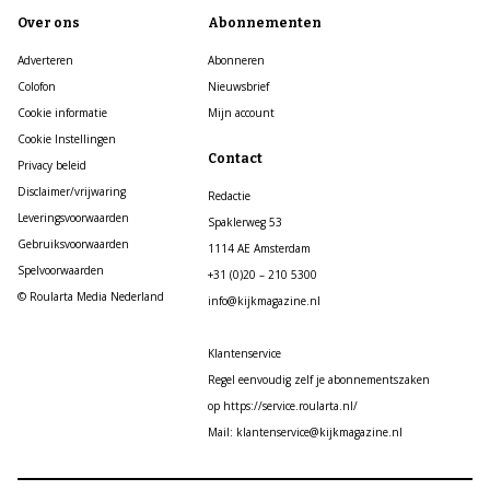
Over ons
Abonnementen
Adverteren
Abonneren
Colofon
Nieuwsbrief
Cookie informatie
Mijn account
Cookie Instellingen
Contact
Privacy beleid
Disclaimer/vrijwaring
Redactie
Leveringsvoorwaarden
Spaklerweg 53
Gebruiksvoorwaarden
1114 AE Amsterdam
Spelvoorwaarden
+31 (0)20 – 210 5300
© Roularta Media Nederland
info@kijkmagazine.nl
Klantenservice
Regel eenvoudig zelf je abonnementszaken
op https://service.roularta.nl/
Mail: klantenservice@kijkmagazine.nl