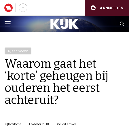
AANMELDEN
KIJK antwoordt
Waarom gaat het
‘korte’ geheugen bij
ouderen het eerst
achteruit?
KIJK-redactie
01 oktober 2018
Deel dit artikel: