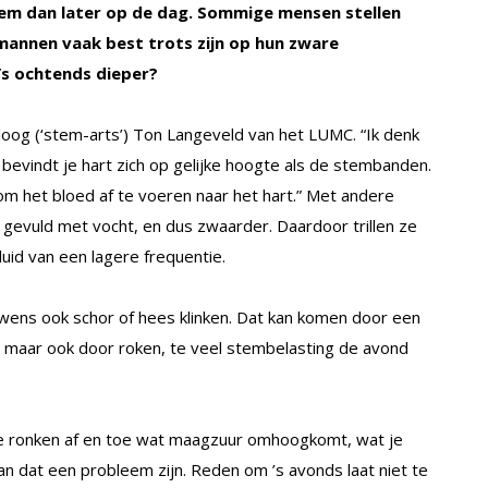
stem dan later op de dag. Sommige mensen stellen
mannen vaak best trots zijn op hun zware
’s ochtends dieper?
oloog (‘stem-arts’) Ton Langeveld van het LUMC. “Ik denk
t, bevindt je hart zich op gelijke hoogte als de stembanden.
 om het bloed af te voeren naar het hart.” Met andere
 gevuld met vocht, en dus zwaarder. Daardoor trillen ze
uid van een lagere frequentie.
wens ook schor of hees klinken. Dat kan komen door een
, maar ook door roken, te veel stembelasting de avond
gt te ronken af en toe wat maagzuur omhoogkomt, wat je
an dat een probleem zijn. Reden om ’s avonds laat niet te