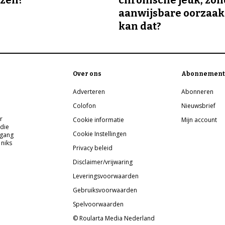
ozen?
chronische jeuk, zo
aanwijsbare oorzaak
kan dat?
Over ons
Abonnement
Adverteren
Abonneren
Colofon
Nieuwsbrief
r
Cookie informatie
Mijn account
 die
Cookie Instellingen
pgang
 niks
Privacy beleid
Disclaimer/vrijwaring
Leveringsvoorwaarden
Gebruiksvoorwaarden
Spelvoorwaarden
© Roularta Media Nederland