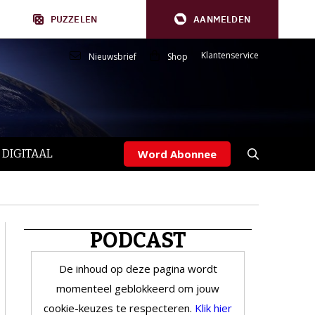
PUZZELEN
AANMELDEN
Klantenservice
Nieuwsbrief
Shop
 DIGITAAL
Word Abonnee
PODCAST
De inhoud op deze pagina wordt
momenteel geblokkeerd om jouw
cookie-keuzes te respecteren.
Klik hier