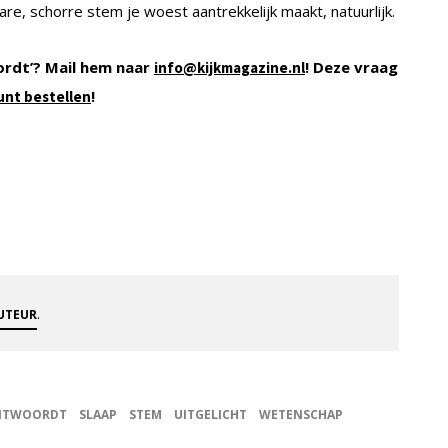
ware, schorre stem je woest aantrekkelijk maakt, natuurlijk.
ordt’? Mail hem naar
! Deze vraag
info@kijkmagazine.nl
!
unt bestellen
.
AUTEUR
ANTWOORDT
SLAAP
STEM
UITGELICHT
WETENSCHAP