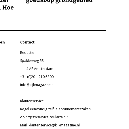
nder
goedkoop grondgebied
. Hoe
en
Contact
Redactie
Spaklerweg 53
1114 AE Amsterdam
+31 (0)20 – 210 5300
info@kijkmagazine.nl
Klantenservice
Regel eenvoudig zelf je abonnementszaken
op https://service.roularta.nl/
Mail: klantenservice@kijkmagazine.nl