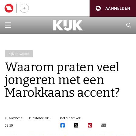
AANMELDEN
KIJK antwoordt
Waarom praten veel
jongeren met een
Marokkaans accent?
KIJK-redactie
31 oktober 2019
Deel dit artikel:
08:59