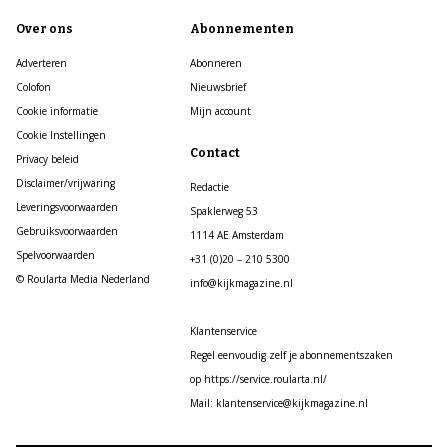
Over ons
Abonnementen
Adverteren
Abonneren
Colofon
Nieuwsbrief
Cookie informatie
Mijn account
Cookie Instellingen
Contact
Privacy beleid
Disclaimer/vrijwaring
Redactie
Leveringsvoorwaarden
Spaklerweg 53
Gebruiksvoorwaarden
1114 AE Amsterdam
Spelvoorwaarden
+31 (0)20 – 210 5300
© Roularta Media Nederland
info@kijkmagazine.nl
Klantenservice
Regel eenvoudig zelf je abonnementszaken
op https://service.roularta.nl/
Mail: klantenservice@kijkmagazine.nl