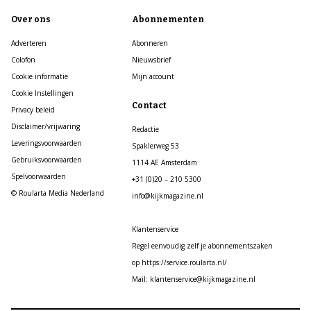
Over ons
Abonnementen
Adverteren
Abonneren
Colofon
Nieuwsbrief
Cookie informatie
Mijn account
Cookie Instellingen
Contact
Privacy beleid
Disclaimer/vrijwaring
Redactie
Leveringsvoorwaarden
Spaklerweg 53
Gebruiksvoorwaarden
1114 AE Amsterdam
Spelvoorwaarden
+31 (0)20 – 210 5300
© Roularta Media Nederland
info@kijkmagazine.nl
Klantenservice
Regel eenvoudig zelf je abonnementszaken
op https://service.roularta.nl/
Mail: klantenservice@kijkmagazine.nl