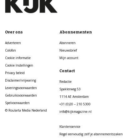
Over ons
Abonnementen
Adverteren
Abonneren
Colofon
Nieuwsbrief
Cookie informatie
Mijn account
Cookie Instellingen
Contact
Privacy beleid
Disclaimer/vrijwaring
Redactie
Leveringsvoorwaarden
Spaklerweg 53
Gebruiksvoorwaarden
1114 AE Amsterdam
Spelvoorwaarden
+31 (0)20 – 210 5300
© Roularta Media Nederland
info@kijkmagazine.nl
Klantenservice
Regel eenvoudig zelf je abonnementszaken