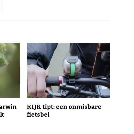
Darwin
KIJK tipt: een onmisbare
jk
fietsbel