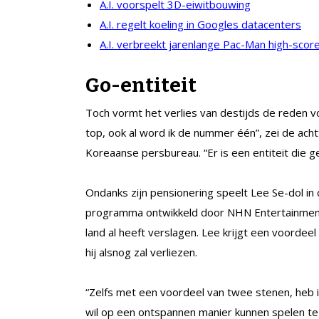
A.I. voorspelt 3D-eiwitbouwing
A.I. regelt koeling in Googles datacenters
A.I. verbreekt jarenlange Pac-Man high-scor
Go-entiteit
Toch vormt het verlies van destijds de reden v
top, ook al word ik de nummer één”, zei de ac
Koreaanse persbureau. “Er is een entiteit die 
Ondanks zijn pensionering speelt Lee Se-dol i
programma ontwikkeld door NHN Entertainment C
land al heeft verslagen. Lee krijgt een voorde
hij alsnog zal verliezen.
“Zelfs met een voordeel van twee stenen, heb ik
wil op een ontspannen manier kunnen spelen te