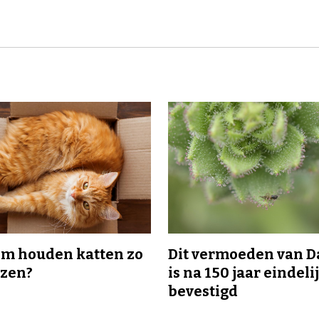
m houden katten zo
Dit vermoeden van 
ozen?
is na 150 jaar eindeli
bevestigd