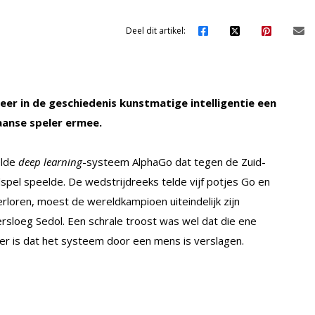
Deel dit artikel:
eer in de geschiedenis kunstmatige intelligentie een
anse speler ermee.
elde
deep learning
-systeem AlphaGo dat tegen de Zuid-
el speelde. De wedstrijdreeks telde vijf potjes Go en
loren, moest de wereldkampioen uiteindelijk zijn
sloeg Sedol. Een schrale troost was wel dat die ene
er is dat het systeem door een mens is verslagen.