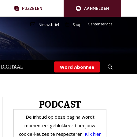
PUZZELEN
AANMELDEN
Klantenservice
Nieuwsbrief
Shop
 DIGITAAL
Word Abonnee
PODCAST
De inhoud op deze pagina wordt
momenteel geblokkeerd om jouw
cookie-keuzes te respecteren.
Klik hier