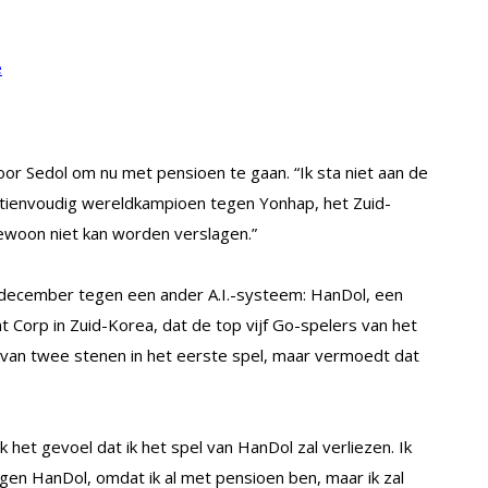
e
oor Sedol om nu met pensioen te gaan. “Ik sta niet aan de
httienvoudig wereldkampioen tegen Yonhap, het Zuid-
gewoon niet kan worden verslagen.”
n december tegen een ander A.I.-systeem: HanDol, een
orp in Zuid-Korea, dat de top vijf Go-spelers van het
el van twee stenen in het eerste spel, maar vermoedt dat
 het gevoel dat ik het spel van HanDol zal verliezen. Ik
gen HanDol, omdat ik al met pensioen ben, maar ik zal