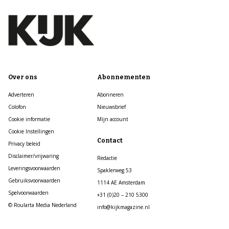
Over ons
Abonnementen
Adverteren
Abonneren
Colofon
Nieuwsbrief
Cookie informatie
Mijn account
Cookie Instellingen
Contact
Privacy beleid
Disclaimer/vrijwaring
Redactie
Leveringsvoorwaarden
Spaklerweg 53
Gebruiksvoorwaarden
1114 AE Amsterdam
Spelvoorwaarden
+31 (0)20 – 210 5300
© Roularta Media Nederland
info@kijkmagazine.nl