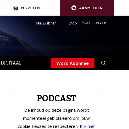
PUZZELEN
AANMELDEN
Klantenservice
Nieuwsbrief
Shop
 DIGITAAL
Word Abonnee
PODCAST
De inhoud op deze pagina wordt
momenteel geblokkeerd om jouw
cookie-keuzes te respecteren.
Klik hier