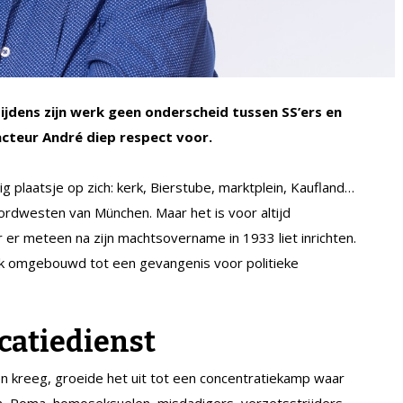
ijdens zijn werk geen onderscheid tussen SS’ers en
acteur André diep respect voor.
g plaatsje op zich: kerk, Bierstube, marktplein, Kaufland…
rdwesten van München. Maar het is voor altijd
er meteen na zijn machtsovername in 1933 liet inrichten.
jk omgebouwd tot een gevangenis voor politieke
icatiedienst
n kreeg, groeide het uit tot een concentratiekamp waar
en, Roma, homoseksuelen, misdadigers, verzetsstrijders