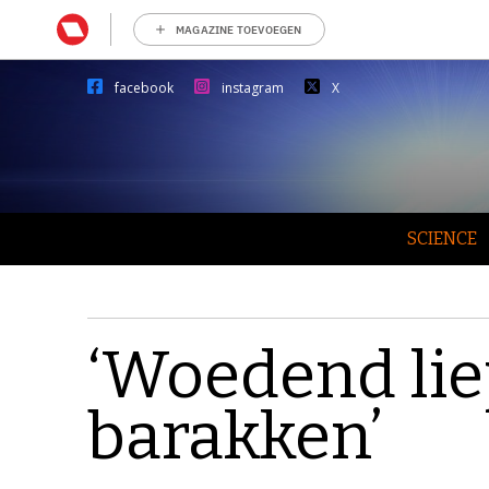
MAGAZINE TOEVOEGEN
facebook
instagram
X
SCIENCE
‘Woedend liep
barakken’