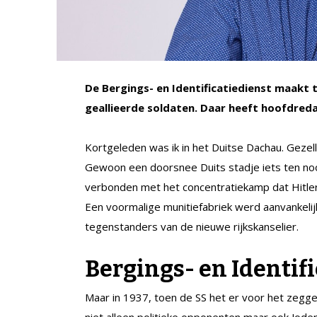
De Bergings- en Identificatiedienst maakt t
geallieerde soldaten. Daar heeft hoofdred
Kortgeleden was ik in het Duitse Dachau. Gezelli
Gewoon een doorsnee Duits stadje iets ten noo
verbonden met het concentratiekamp dat Hitler 
Een voormalige munitiefabriek werd aanvankeli
tegenstanders van de nieuwe rijkskanselier.
Bergings- en Identif
Maar in 1937, toen de SS het er voor het zegge
niet alleen politieke opponenten maar ook Jod