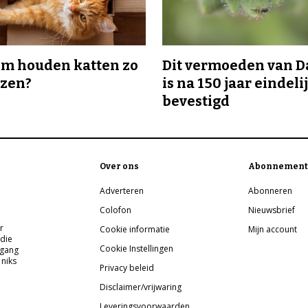
m houden katten zo
Dit vermoeden van 
ozen?
is na 150 jaar eindeli
bevestigd
Over ons
Abonnement
Adverteren
Abonneren
Colofon
Nieuwsbrief
r
Cookie informatie
Mijn account
 die
Cookie Instellingen
pgang
 niks
Privacy beleid
Disclaimer/vrijwaring
Leveringsvoorwaarden