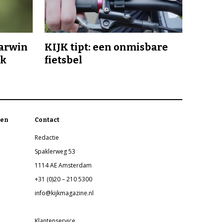
Darwin
KIJK tipt: een onmisbare
jk
fietsbel
en
Contact
Redactie
Spaklerweg 53
1114 AE Amsterdam
+31 (0)20 – 210 5300
info@kijkmagazine.nl
Klantenservice