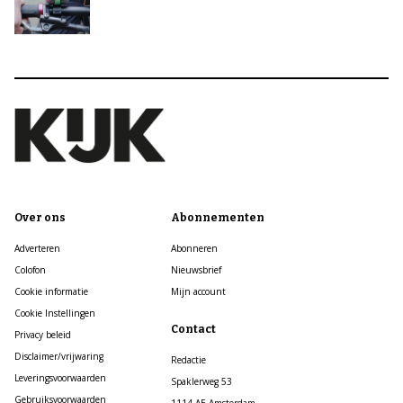
Over ons
Abonnementen
Adverteren
Abonneren
Colofon
Nieuwsbrief
Cookie informatie
Mijn account
Cookie Instellingen
Contact
Privacy beleid
Disclaimer/vrijwaring
Redactie
Leveringsvoorwaarden
Spaklerweg 53
Gebruiksvoorwaarden
1114 AE Amsterdam