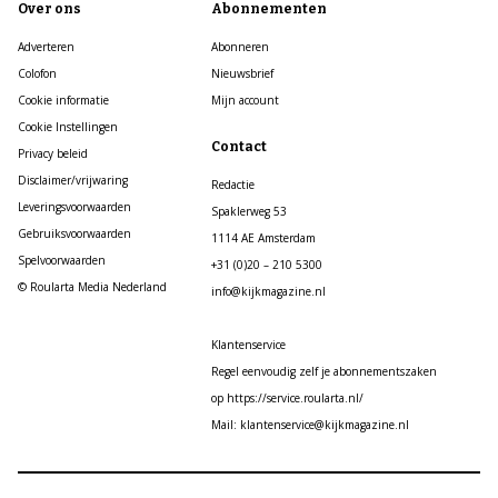
Over ons
Abonnementen
Adverteren
Abonneren
Colofon
Nieuwsbrief
Cookie informatie
Mijn account
Cookie Instellingen
Contact
Privacy beleid
Disclaimer/vrijwaring
Redactie
Leveringsvoorwaarden
Spaklerweg 53
Gebruiksvoorwaarden
1114 AE Amsterdam
Spelvoorwaarden
+31 (0)20 – 210 5300
© Roularta Media Nederland
info@kijkmagazine.nl
Klantenservice
Regel eenvoudig zelf je abonnementszaken
op https://service.roularta.nl/
Mail: klantenservice@kijkmagazine.nl