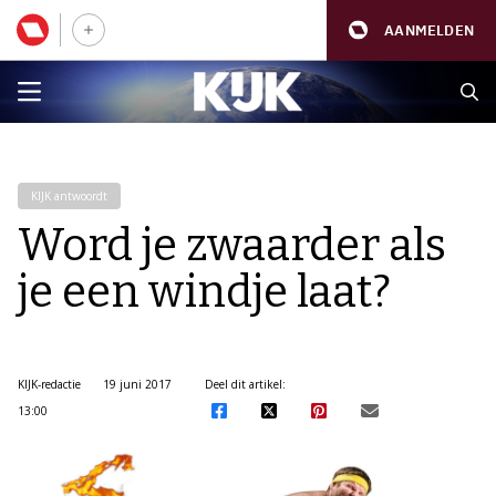
AANMELDEN
KIJK antwoordt
Word je zwaarder als
je een windje laat?
KIJK-redactie
19 juni 2017
Deel dit artikel:
13:00