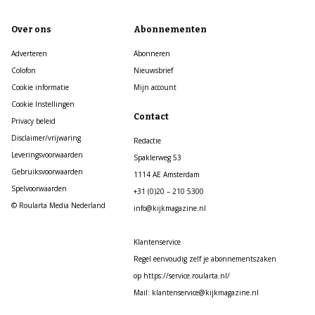
Over ons
Abonnementen
Adverteren
Abonneren
Colofon
Nieuwsbrief
Cookie informatie
Mijn account
Cookie Instellingen
Contact
Privacy beleid
Disclaimer/vrijwaring
Redactie
Leveringsvoorwaarden
Spaklerweg 53
Gebruiksvoorwaarden
1114 AE Amsterdam
Spelvoorwaarden
+31 (0)20 – 210 5300
© Roularta Media Nederland
info@kijkmagazine.nl
Klantenservice
Regel eenvoudig zelf je abonnementszaken
op https://service.roularta.nl/
Mail: klantenservice@kijkmagazine.nl