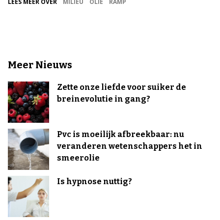
LEES MEER OVER
MILIEU
OLIE
RAMP
Meer Nieuws
Zette onze liefde voor suiker de
breinevolutie in gang?
Pvc is moeilijk afbreekbaar: nu
veranderen wetenschappers het in
smeerolie
Is hypnose nuttig?