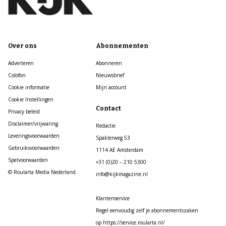
Over ons
Abonnementen
Adverteren
Abonneren
Colofon
Nieuwsbrief
Cookie informatie
Mijn account
Cookie Instellingen
Contact
Privacy beleid
Disclaimer/vrijwaring
Redactie
Leveringsvoorwaarden
Spaklerweg 53
Gebruiksvoorwaarden
1114 AE Amsterdam
Spelvoorwaarden
+31 (0)20 – 210 5300
© Roularta Media Nederland
info@kijkmagazine.nl
Klantenservice
Regel eenvoudig zelf je abonnementszaken
op https://service.roularta.nl/