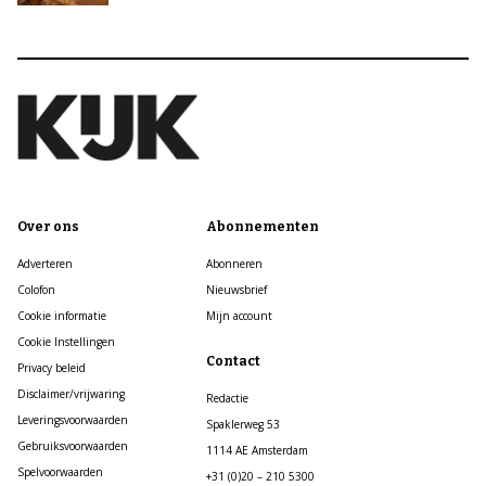
Over ons
Abonnementen
Adverteren
Abonneren
Colofon
Nieuwsbrief
Cookie informatie
Mijn account
Cookie Instellingen
Contact
Privacy beleid
Disclaimer/vrijwaring
Redactie
Leveringsvoorwaarden
Spaklerweg 53
Gebruiksvoorwaarden
1114 AE Amsterdam
Spelvoorwaarden
+31 (0)20 – 210 5300