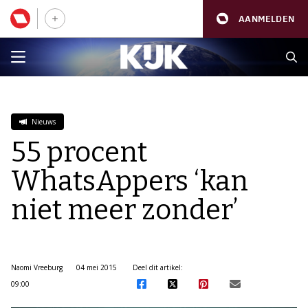
AANMELDEN
Nieuws
55 procent
WhatsAppers ‘kan
niet meer zonder’
Naomi Vreeburg
04 mei 2015
Deel dit artikel:
09:00