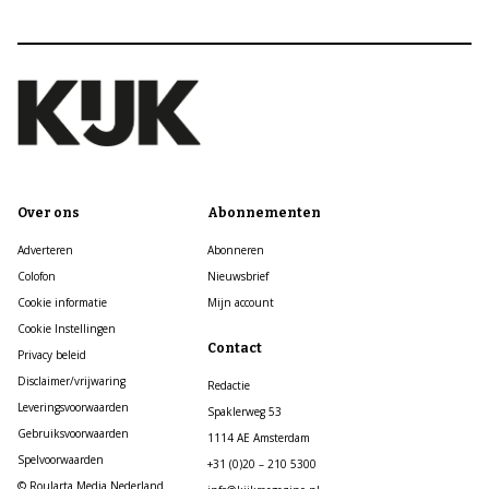
Over ons
Abonnementen
Adverteren
Abonneren
Colofon
Nieuwsbrief
Cookie informatie
Mijn account
Cookie Instellingen
Contact
Privacy beleid
Disclaimer/vrijwaring
Redactie
Leveringsvoorwaarden
Spaklerweg 53
Gebruiksvoorwaarden
1114 AE Amsterdam
Spelvoorwaarden
+31 (0)20 – 210 5300
© Roularta Media Nederland