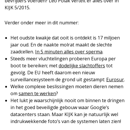
bevrijders voerden? Leo Polak vertelt er alles over in
KIJK 5/2015.
Verder onder meer in dit nummer:
Het oudste kwakje dat ooit is ontdekt is 17 miljoen
jaar oud. En de naakte molrat maakt de slechte
zaadcellen.
In 5 minuten alles over sperma
.
Steeds meer vluchtelingen proberen Europa per
boot te bereiken; met
dodelijke slachtoffers
tot
gevolg. De EU heeft daarom een nieuw
surveillancesysteem de grond uit gestampt:
Eurosur
.
Welke complexe beslissingen moeten dieren nemen
om
samen te werken
?
Het lukt je waarschijnlijk nooit om binnen te dringen
in het goed beveiligde gebouw waar Google’s
datacenters staan. Maar KIJK kan je natuurlijk wel
indrukwekkende foto’s van de systemen laten zien!