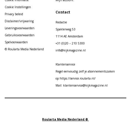
Cookie informatie
Mijn account
Cookie Instellingen
Contact
Privacy beleid
Disclaimer/vrijwaring
Redactie
Leveringsvoorwaarden
Spaklerweg 53
Gebruiksvoorwaarden
1114 AE Amsterdam
Spelvoorwaarden
+31 (0)20 – 210 5300
© Roularta Media Nederland
info@kijkmagazine.nl
Klantenservice
Regel eenvoudig zelf je abonnementszaken
op https://service.roularta.nl/
Mail: klantenservice@kijkmagazine.nl
Roularta Media Nederland ©