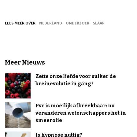
LEES MEER OVER
NEDERLAND
ONDERZOEK
SLAAP
Meer Nieuws
Zette onze liefde voor suiker de
breinevolutie in gang?
Pvc is moeilijk afbreekbaar: nu
veranderen wetenschappers het in
smeerolie
Is hypnose nuttig?