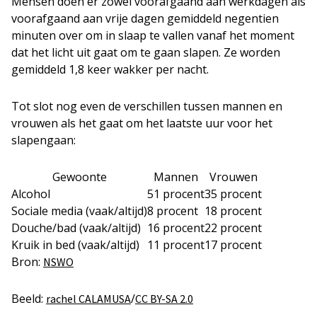
Mensen doen er zowel voorafgaand aan werkdagen als
voorafgaand aan vrije dagen gemiddeld negentien
minuten over om in slaap te vallen vanaf het moment
dat het licht uit gaat om te gaan slapen. Ze worden
gemiddeld 1,8 keer wakker per nacht.
Tot slot nog even de verschillen tussen mannen en
vrouwen als het gaat om het laatste uur voor het
slapengaan:
Gewoonte
Mannen
Vrouwen
Alcohol
51 procent
35 procent
Sociale media (vaak/altijd)
8 procent
18 procent
Douche/bad (vaak/altijd)
16 procent
22 procent
Kruik in bed (vaak/altijd)
11 procent
17 procent
Bron:
NSWO
Beeld:
/
rachel CALAMUSA
CC BY-SA 2.0