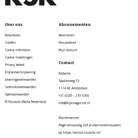
Over ons
Abonnementen
Adverteren
Abonneren
Colofon
Nieuwsbrief
Cookie informatie
Mijn account
Cookie Instellingen
Contact
Privacy beleid
Disclaimer/vrijwaring
Redactie
Leveringsvoorwaarden
Spaklerweg 53
Gebruiksvoorwaarden
1114 AE Amsterdam
Spelvoorwaarden
+31 (0)20 – 210 5300
© Roularta Media Nederland
info@kijkmagazine.nl
Klantenservice
Regel eenvoudig zelf je abonnementszaken
op https://service.roularta.nl/