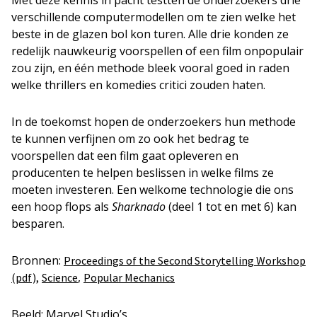
Met deze kennis in pacht testten de onderzoekers drie
verschillende computermodellen om te zien welke het
beste in de glazen bol kon turen. Alle drie konden ze
redelijk nauwkeurig voorspellen of een film onpopulair
zou zijn, en één methode bleek vooral goed in raden
welke thrillers en komedies critici zouden haten.
In de toekomst hopen de onderzoekers hun methode
te kunnen verfijnen om zo ook het bedrag te
voorspellen dat een film gaat opleveren en
producenten te helpen beslissen in welke films ze
moeten investeren. Een welkome technologie die ons
een hoop flops als
Sharknado
(deel 1 tot en met 6) kan
besparen.
Bronnen:
Proceedings of the Second Storytelling Workshop
,
(pdf),
Science
Popular Mechanics
Beeld: Marvel Studio’s