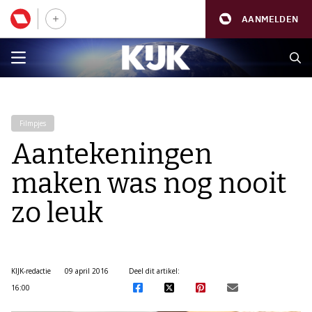
AANMELDEN
Filmpjes
Aantekeningen
maken was nog nooit
zo leuk
KIJK-redactie
09 april 2016
Deel dit artikel:
16:00