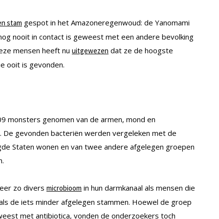
gespot in het Amazoneregenwoud: de Yanomami
en stam
nog nooit in contact is geweest met een andere bevolking
 deze mensen heeft nu
dat ze de hoogste
uitgewezen
e ooit is gevonden.
009 monsters genomen van de armen, mond en
. De gevonden bacteriën werden vergeleken met de
igde Staten wonen en van twee andere afgelegen groepen
n.
eer zo divers
in hun darmkanaal als mensen die
microbioom
s als de iets minder afgelegen stammen. Hoewel de groep
eweest met antibiotica, vonden de onderzoekers toch