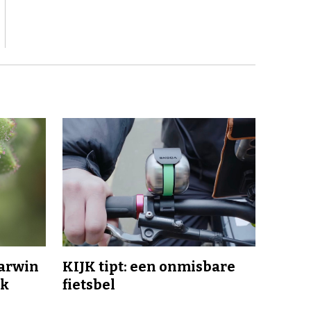
Darwin
KIJK tipt: een onmisbare
jk
fietsbel