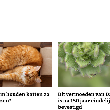
m houden katten zo
Dit vermoeden van 
ozen?
is na 150 jaar eindeli
bevestigd