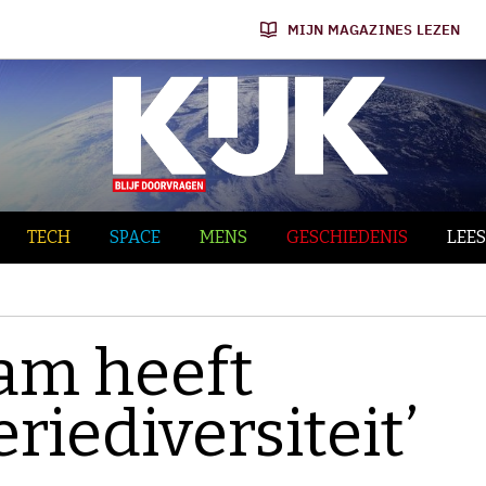
MIJN MAGAZINES LEZEN
TECH
SPACE
MENS
GESCHIEDENIS
LEES
tam heeft
riediversiteit’