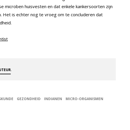
e microben huisvesten en dat enkele kankersoorten zijn
n. Het is echter nog te vroeg om te concluderen dat
dheid.
tist
.
AUTEUR
SKUNDE
GEZONDHEID
INDIANEN
MICRO-ORGANISMEN