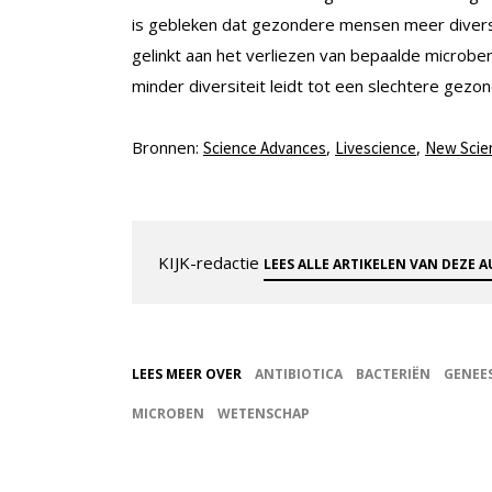
is gebleken dat gezondere mensen meer divers
gelinkt aan het verliezen van bepaalde microbe
minder diversiteit leidt tot een slechtere gezon
Bronnen:
,
,
Science Advances
Livescience
New Scien
KIJK-redactie
LEES ALLE ARTIKELEN VAN DEZE 
LEES MEER OVER
ANTIBIOTICA
BACTERIËN
GENEE
MICROBEN
WETENSCHAP