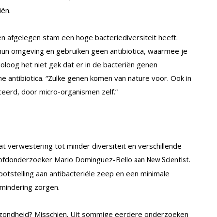
iën.
en afgelegen stam een hoge bacteriediversiteit heeft.
hun omgeving en gebruiken geen antibiotica, waarmee je
 bioloog het niet gek dat er in de bacteriën genen
 antibiotica. “Zulke genen komen van nature voor. Ook in
eerd, door micro-organismen zelf.”
t verwestering tot minder diversiteit en verschillende
 hoofdonderzoeker Mario Dominguez-Bello
.
aan New Scientist
ootstelling aan antibacteriële zeep en een minimale
rmindering zorgen.
ezondheid? Misschien. Uit sommige eerdere onderzoeken