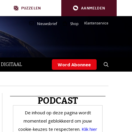
PUZZELEN
AANMELDEN
Klantenservice
Nieuwsbrief
Shop
 DIGITAAL
Word Abonnee
PODCAST
De inhoud op deze pagina wordt
momenteel geblokkeerd om jouw
cookie-keuzes te respecteren.
Klik hier