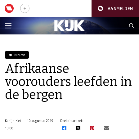
AANMELDEN
Nieuws
Afrikaanse
voorouders leefden in
de bergen
Karlijn Klei
10 augustus 2019
Deel dit artikel:
13:00