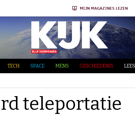
MIJN MAGAZINES LEZEN
TECH
SPACE
MENS
GESCHIEDENIS
LEES
rd teleportatie