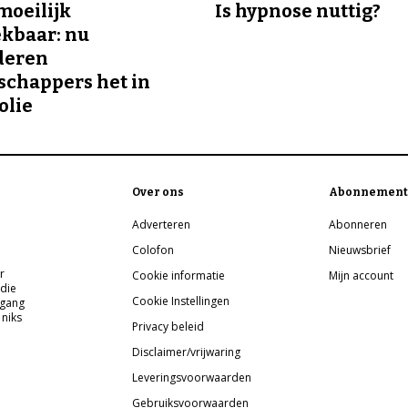
 moeilijk
Is hypnose nuttig?
kbaar: nu
deren
chappers het in
olie
Over ons
Abonnement
Adverteren
Abonneren
Colofon
Nieuwsbrief
r
Cookie informatie
Mijn account
 die
Cookie Instellingen
pgang
 niks
Privacy beleid
Disclaimer/vrijwaring
Leveringsvoorwaarden
Gebruiksvoorwaarden