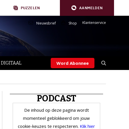
PUZZELEN
AANMELDEN
Klantenservice
Nieuwsbrief
Shop
 DIGITAAL
Word Abonnee
PODCAST
De inhoud op deze pagina wordt
momenteel geblokkeerd om jouw
cookie-keuzes te respecteren.
Klik hier