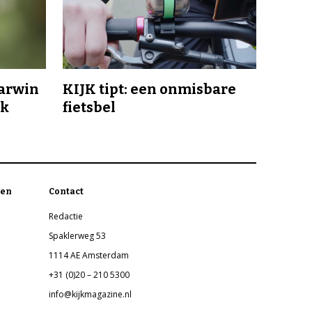
Darwin
KIJK tipt: een onmisbare
jk
fietsbel
en
Contact
Redactie
Spaklerweg 53
1114 AE Amsterdam
+31 (0)20 – 210 5300
info@kijkmagazine.nl