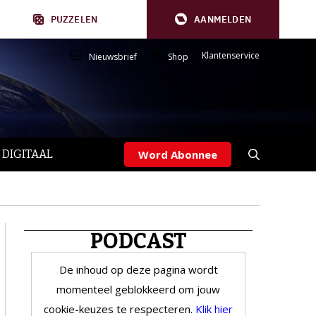
PUZZELEN
AANMELDEN
Klantenservice
Nieuwsbrief
Shop
 DIGITAAL
Word Abonnee
PODCAST
De inhoud op deze pagina wordt
momenteel geblokkeerd om jouw
cookie-keuzes te respecteren.
Klik hier