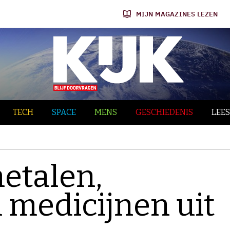
MIJN MAGAZINES LEZEN
TECH
SPACE
MENS
GESCHIEDENIS
LEES
metalen,
 medicijnen uit