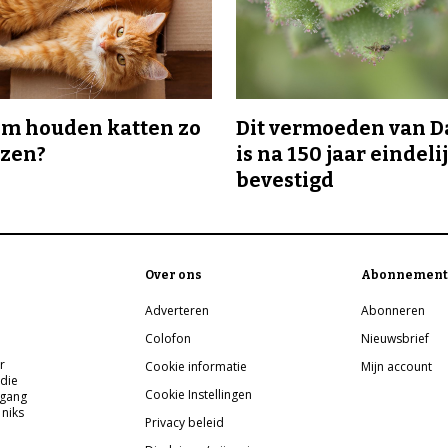
m houden katten zo
Dit vermoeden van 
ozen?
is na 150 jaar eindeli
bevestigd
Over ons
Abonnement
Adverteren
Abonneren
Colofon
Nieuwsbrief
r
Cookie informatie
Mijn account
 die
Cookie Instellingen
pgang
 niks
Privacy beleid