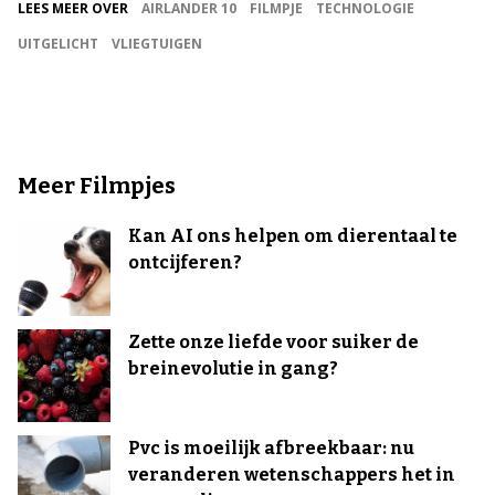
LEES MEER OVER
AIRLANDER 10
FILMPJE
TECHNOLOGIE
UITGELICHT
VLIEGTUIGEN
Meer Filmpjes
Kan AI ons helpen om dierentaal te
ontcijferen?
Zette onze liefde voor suiker de
breinevolutie in gang?
Pvc is moeilijk afbreekbaar: nu
veranderen wetenschappers het in