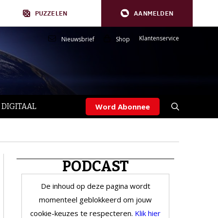
PUZZELEN
AANMELDEN
Klantenservice
Nieuwsbrief
Shop
 DIGITAAL
Word Abonnee
PODCAST
De inhoud op deze pagina wordt
momenteel geblokkeerd om jouw
cookie-keuzes te respecteren.
Klik hier