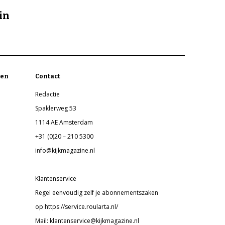
in
en
Contact
Redactie
Spaklerweg 53
1114 AE Amsterdam
+31 (0)20 – 210 5300
info@kijkmagazine.nl
Klantenservice
Regel eenvoudig zelf je abonnementszaken
op https://service.roularta.nl/
Mail: klantenservice@kijkmagazine.nl