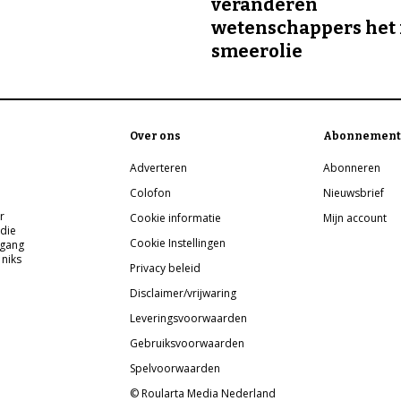
veranderen
wetenschappers het 
smeerolie
Over ons
Abonnement
Adverteren
Abonneren
Colofon
Nieuwsbrief
r
Cookie informatie
Mijn account
 die
Cookie Instellingen
pgang
 niks
Privacy beleid
Disclaimer/vrijwaring
Leveringsvoorwaarden
Gebruiksvoorwaarden
Spelvoorwaarden
© Roularta Media Nederland