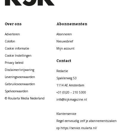
Over ons
Abonnementen
Adverteren
Abonneren
Colofon
Nieuwsbrief
Cookie informatie
Mijn account
Cookie Instellingen
Contact
Privacy beleid
Disclaimer/vrijwaring
Redactie
Leveringsvoorwaarden
Spaklerweg 53
Gebruiksvoorwaarden
1114 AE Amsterdam
Spelvoorwaarden
+31 (0)20 – 210 5300
© Roularta Media Nederland
info@kijkmagazine.nl
Klantenservice
Regel eenvoudig zelf je abonnementszaken
op https://service.roularta.nl/