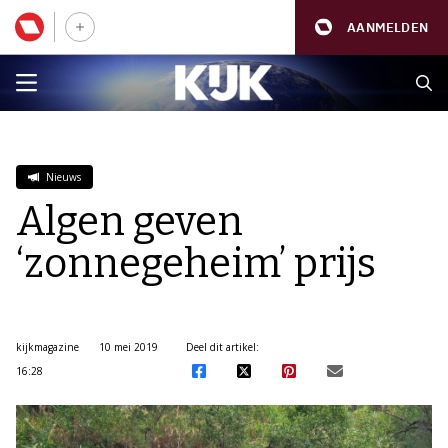
AANMELDEN
Nieuws
Algen geven
‘zonnegeheim’ prijs
kijkmagazine
10 mei 2019
Deel dit artikel:
16:28