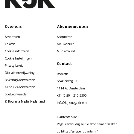
Over ons
Abonnementen
Adverteren
Abonneren
Colofon
Nieuwsbrief
Cookie informatie
Mijn account
Cookie Instellingen
Contact
Privacy beleid
Disclaimer/vrijwaring
Redactie
Leveringsvoorwaarden
Spaklerweg 53
Gebruiksvoorwaarden
1114 AE Amsterdam
Spelvoorwaarden
+31 (0)20 – 210 5300
© Roularta Media Nederland
info@kijkmagazine.nl
Klantenservice
Regel eenvoudig zelf je abonnementszaken
op https://service.roularta.nl/