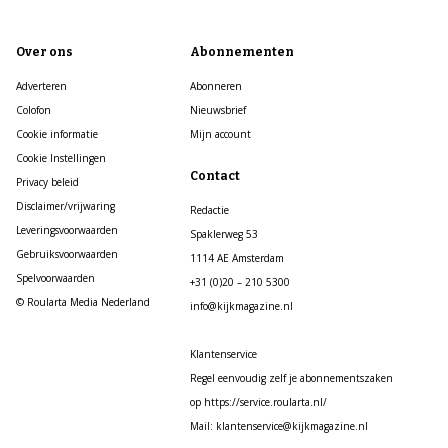
Over ons
Abonnementen
Adverteren
Abonneren
Colofon
Nieuwsbrief
Cookie informatie
Mijn account
Cookie Instellingen
Contact
Privacy beleid
Disclaimer/vrijwaring
Redactie
Leveringsvoorwaarden
Spaklerweg 53
Gebruiksvoorwaarden
1114 AE Amsterdam
Spelvoorwaarden
+31 (0)20 – 210 5300
© Roularta Media Nederland
info@kijkmagazine.nl
Klantenservice
Regel eenvoudig zelf je abonnementszaken
op https://service.roularta.nl/
Mail: klantenservice@kijkmagazine.nl