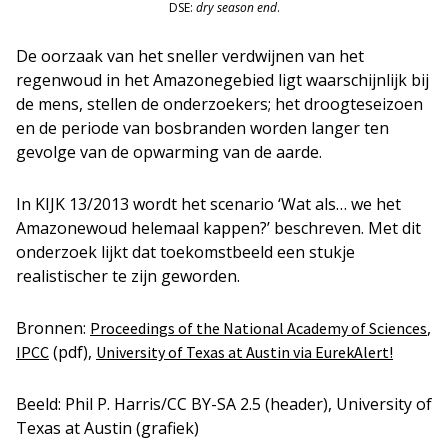
DSE:
dry season end
.
De oorzaak van het sneller verdwijnen van het
regenwoud in het Amazonegebied ligt waarschijnlijk bij
de mens, stellen de onderzoekers; het droogteseizoen
en de periode van bosbranden worden langer ten
gevolge van de opwarming van de aarde.
In KIJK 13/2013 wordt het scenario ‘Wat als… we het
Amazonewoud helemaal kappen?’ beschreven. Met dit
onderzoek lijkt dat toekomstbeeld een stukje
realistischer te zijn geworden.
Bronnen:
,
Proceedings of the National Academy of Sciences
(pdf),
IPCC
University of Texas at Austin via EurekAlert!
Beeld: Phil P. Harris/CC BY-SA 2.5 (header), University of
Texas at Austin (grafiek)