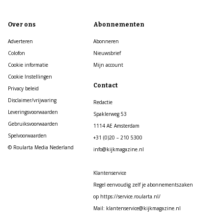
Over ons
Abonnementen
Adverteren
Abonneren
Colofon
Nieuwsbrief
Cookie informatie
Mijn account
Cookie Instellingen
Contact
Privacy beleid
Disclaimer/vrijwaring
Redactie
Leveringsvoorwaarden
Spaklerweg 53
Gebruiksvoorwaarden
1114 AE Amsterdam
Spelvoorwaarden
+31 (0)20 – 210 5300
© Roularta Media Nederland
info@kijkmagazine.nl
Klantenservice
Regel eenvoudig zelf je abonnementszaken
op https://service.roularta.nl/
Mail: klantenservice@kijkmagazine.nl