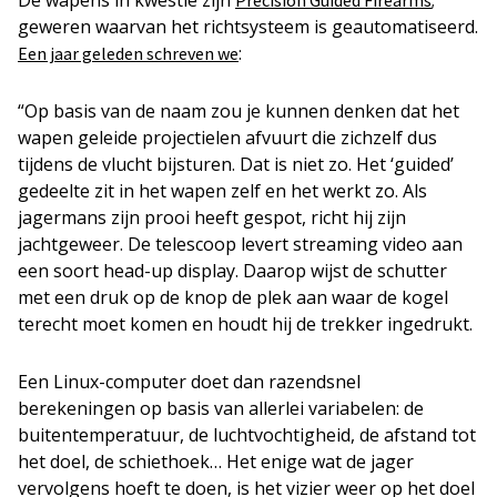
De wapens in kwestie zijn
;
Precision Guided Firearms
geweren waarvan het richtsysteem is geautomatiseerd.
:
Een jaar geleden schreven we
“Op basis van de naam zou je kunnen denken dat het
wapen geleide projectielen afvuurt die zichzelf dus
tijdens de vlucht bijsturen. Dat is niet zo. Het ‘guided’
gedeelte zit in het wapen zelf en het werkt zo. Als
jagermans zijn prooi heeft gespot, richt hij zijn
jachtgeweer. De telescoop levert streaming video aan
een soort head-up display. Daarop wijst de schutter
met een druk op de knop de plek aan waar de kogel
terecht moet komen en houdt hij de trekker ingedrukt.
Een Linux-computer doet dan razendsnel
berekeningen op basis van allerlei variabelen: de
buitentemperatuur, de luchtvochtigheid, de afstand tot
het doel, de schiethoek… Het enige wat de jager
vervolgens hoeft te doen, is het vizier weer op het doel