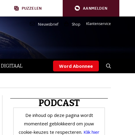
PUZZELEN
AANMELDEN
Klantenservice
Nieuwsbrief
Shop
 DIGITAAL
Word Abonnee
PODCAST
De inhoud op deze pagina wordt
momenteel geblokkeerd om jouw
cookie-keuzes te respecteren.
Klik hier