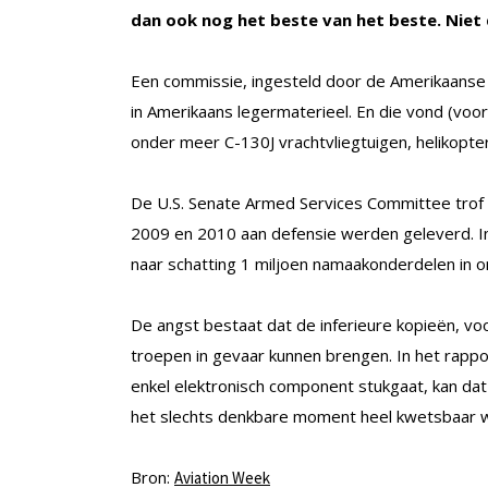
dan ook nog het beste van het beste. Niet 
Een commissie, ingesteld door de Amerikaanse
in Amerikaans legermaterieel. En die vond (voo
onder meer C-130J vrachtvliegtuigen, helikopte
De U.S. Senate Armed Services Committee trof 
2009 en 2010 aan defensie werden geleverd. In
naar schatting 1 miljoen namaakonderdelen in o
De angst bestaat dat de inferieure kopieën, v
troepen in gevaar kunnen brengen. In het rapp
enkel elektronisch component stukgaat, kan dat 
het slechts denkbare moment heel kwetsbaar w
Bron:
Aviation Week