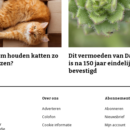
m houden katten zo
Dit vermoeden van 
ozen?
is na 150 jaar eindeli
bevestigd
Over ons
Abonnement
Adverteren
Abonneren
Colofon
Nieuwsbrief
r
Cookie informatie
Mijn account
 die