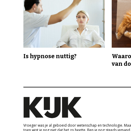
Is hypnose nuttig?
Waaro
van d
Vroeger was je al geboeid door wetenschap en technologie. Maa
toen wist je nog niet dat het zo heette. Ben je nog steeds iemand