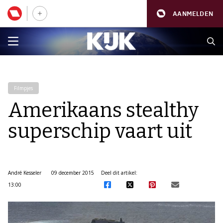
AANMELDEN
Filmpjes
Amerikaans stealthy
superschip vaart uit
André Kesseler
09 december 2015
Deel dit artikel:
13:00