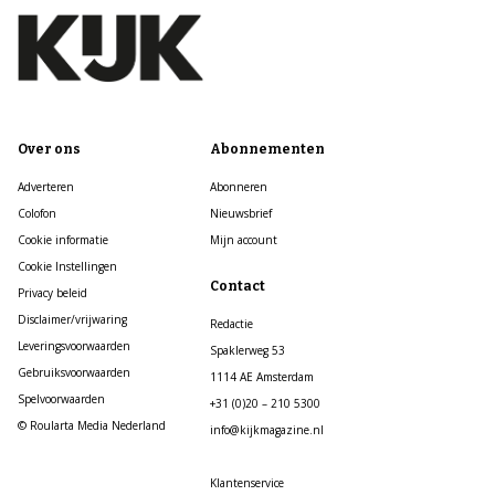
Over ons
Abonnementen
Adverteren
Abonneren
Colofon
Nieuwsbrief
Cookie informatie
Mijn account
Cookie Instellingen
Contact
Privacy beleid
Disclaimer/vrijwaring
Redactie
Leveringsvoorwaarden
Spaklerweg 53
Gebruiksvoorwaarden
1114 AE Amsterdam
Spelvoorwaarden
+31 (0)20 – 210 5300
© Roularta Media Nederland
info@kijkmagazine.nl
Klantenservice