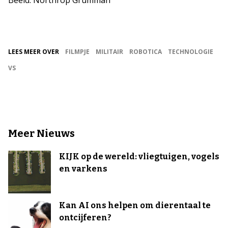
Beeld: Northrop Grumman
LEES MEER OVER
FILMPJE
MILITAIR
ROBOTICA
TECHNOLOGIE
VS
Meer Nieuws
KIJK op de wereld: vliegtuigen, vogels
en varkens
Kan AI ons helpen om dierentaal te
ontcijferen?