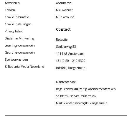
Adverteren
Abonneren
Colofon
Nieuwsbrief
Cookie informatie
Mijn account
Cookie Instellingen
Contact
Privacy beleid
Disclaimer/vrijwaring
Redactie
Leveringsvoorwaarden
Spaklerweg 53
Gebruiksvoorwaarden
1114 AE Amsterdam
Spelvoorwaarden
+31 (0)20 – 210 5300
© Roularta Media Nederland
info@kijkmagazine.nl
Klantenservice
Regel eenvoudig zelf je abonnementszaken
op https://service.roularta.nl/
Mail: klantenservice@kijkmagazine.nl